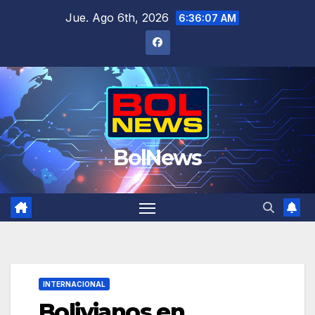
Saltar
Jue. Ago 6th, 2026
6:36:07 AM
al
contenido
BolNews
INTERNACIONAL
Bolivianos en