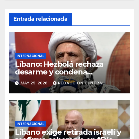
Entrada relacionada
INTERNACIONAL
Líbano: Hezbolá rechaza
desarme y condena
injerencia de EE.UU.
MAY 25, 2026
REDACCIÓN CENTRAL
INTERNACIONAL
Líbano exige retirada israelí y