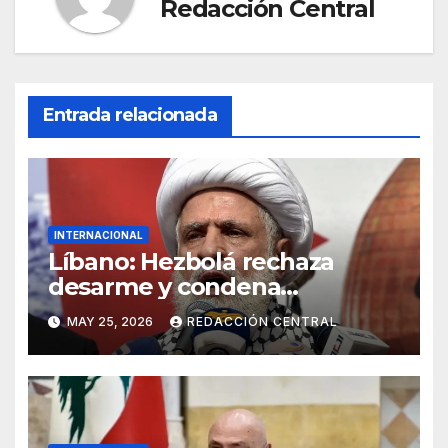
Redacción Central
Entrada relacionada
INTERNACIONAL
Líbano: Hezbolá rechaza
desarme y condena
injerencia de EE.UU.
MAY 25, 2026
REDACCIÓN CENTRAL