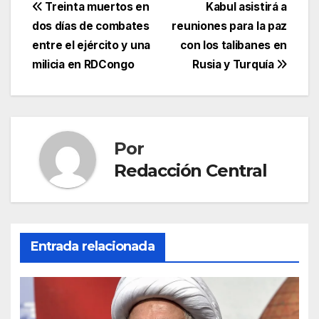
Navegación
Treinta muertos en
Kabul asistirá a
dos días de combates
reuniones para la paz
de
entre el ejército y una
con los talibanes en
entradas
milicia en RDCongo
Rusia y Turquía
Por
Redacción Central
Entrada relacionada