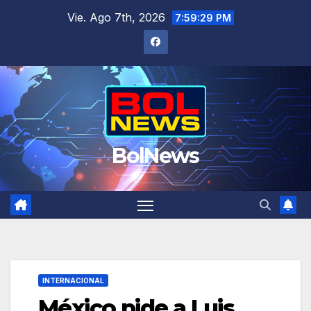
Saltar
Vie. Ago 7th, 2026
7:59:29 PM
al
contenido
BolNews
INTERNACIONAL
México pide a Luis