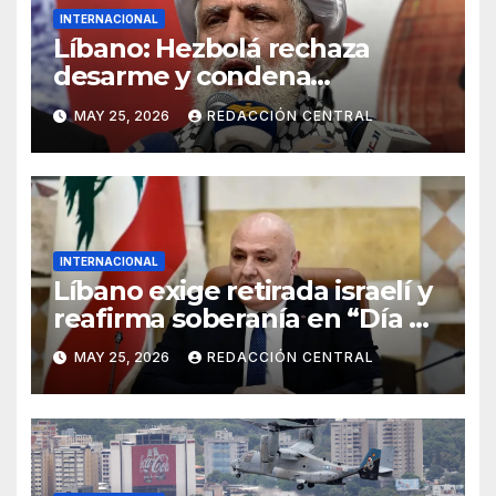
INTERNACIONAL
Líbano: Hezbolá rechaza
desarme y condena
injerencia de EE.UU.
MAY 25, 2026
REDACCIÓN CENTRAL
INTERNACIONAL
Líbano exige retirada israelí y
reafirma soberanía en “Día de
la Resistencia y la Liberación”
MAY 25, 2026
REDACCIÓN CENTRAL