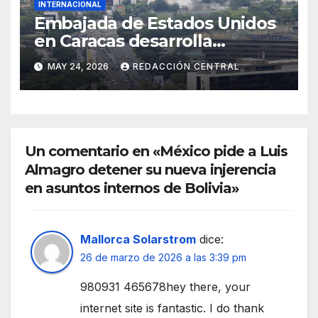
INTERNACIONAL
Embajada de Estados Unidos
en Caracas desarrolla
simulacro aéreo de
MAY 24, 2026
REDACCIÓN CENTRAL
evacuación y contingencia
Un comentario en «México pide a Luis
Almagro detener su nueva injerencia
en asuntos internos de Bolivia»
Mallorca Solarstrom
dice:
26 de marzo de 2026 a las 3:39 pm
980931 465678hey there, your
internet site is fantastic. I do thank