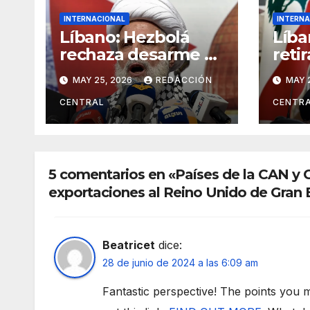
INTERNACIONAL
INTERNA
Líbano: Hezbolá
Líba
rechaza desarme y
retir
condena injerencia
reaf
MAY 25, 2026
REDACCIÓN
MAY 
de EE.UU.
en “
Resi
CENTRAL
CENTR
Libe
5 comentarios en «Países de la CAN y C
exportaciones al Reino Unido de Gran B
Beatricet
dice:
28 de junio de 2024 a las 6:09 am
Fantastic perspective! The points you m