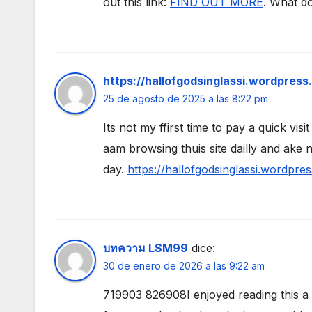
out this link:
FIND OUT MORE
. What do
https://hallofgodsinglassi.wordpress
25 de agosto de 2025 a las 8:22 pm
Its not my ffirst time to pay a quick visit 
aam browsing thuis site dailly and ake 
day.
https://hallofgodsinglassi.wordpre
บทความ LSM99
dice:
30 de enero de 2026 a las 9:22 am
719903 826908I enjoyed reading this a l