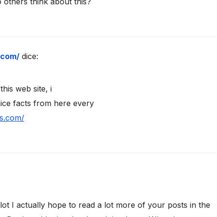
 others think about this?
.com/
dice:
this web site, i
nice facts from here every
ss.com/
ot I actually hope to read a lot more of your posts in the