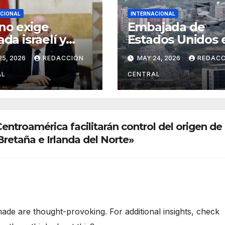
CIONAL
INTERNACIONAL
no exige
Embajada de
ada israelí y
Estados Unidos 
irma soberanía
Caracas desarrol
25, 2026
REDACCIÓN
MAY 24, 2026
REDACC
Día de la
simulacro aéreo
stencia y la
evacuación y
AL
CENTRAL
ración”
contingencia
entroamérica facilitarán control del origen de
retaña e Irlanda del Norte»
ade are thought-provoking. For additional insights, check