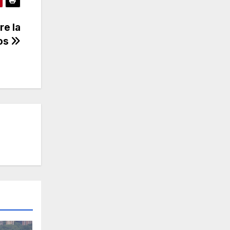
re la
ios