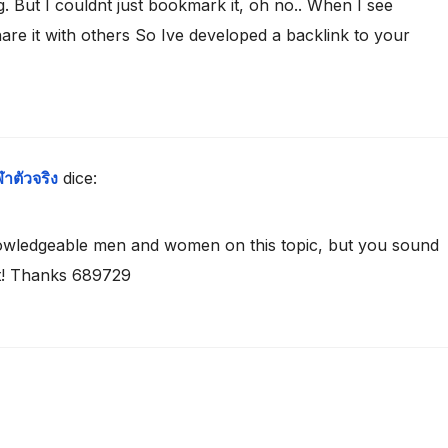
 But I couldnt just bookmark it, oh no.. When I see
 share it with others So Ive developed a backlink to your
ฬาตัวจริง
dice:
owledgeable men and women on this topic, but you sound
ut! Thanks 689729