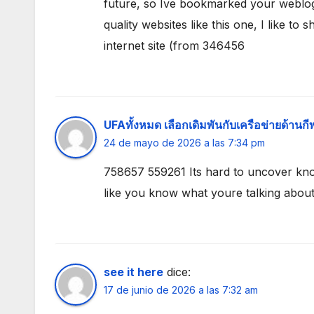
future, so Ive bookmarked your weblog.
quality websites like this one, I like to
internet site (from 346456
UFAทั้งหมด เลือกเดิมพันกับเครือข่ายด้านกี
24 de mayo de 2026 a las 7:34 pm
758657 559261 Its hard to uncover kn
like you know what youre talking abo
see it here
dice:
17 de junio de 2026 a las 7:32 am