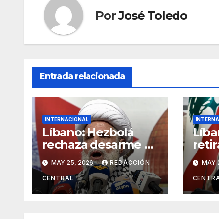
Por
José Toledo
Entrada relacionada
INTERNACIONAL
INTERNA
Líbano: Hezbolá
Líba
rechaza desarme y
retir
condena injerencia
reaf
MAY 25, 2026
REDACCIÓN
MAY 
de EE.UU.
en “
Resi
CENTRAL
CENTR
Libe