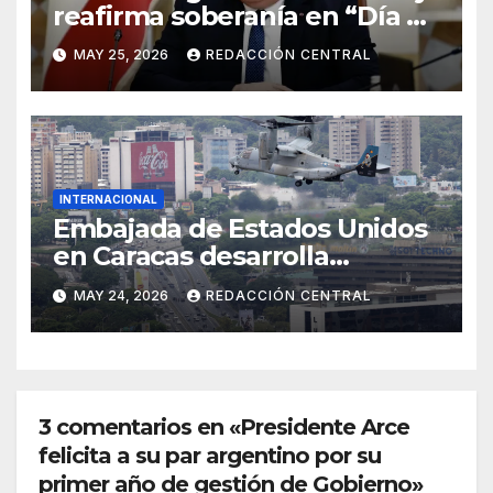
reafirma soberanía en “Día de
la Resistencia y la Liberación”
MAY 25, 2026
REDACCIÓN CENTRAL
INTERNACIONAL
Embajada de Estados Unidos
en Caracas desarrolla
simulacro aéreo de
MAY 24, 2026
REDACCIÓN CENTRAL
evacuación y contingencia
3 comentarios en «Presidente Arce
felicita a su par argentino por su
primer año de gestión de Gobierno»