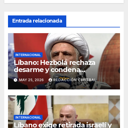
Entrada relacionada
INTERNACIONAL
Líbano: Hezbolá rechaza
desarme y condena
injerencia de EE.UU.
MAY 25, 2026
REDACCIÓN CENTRAL
INTERNACIONAL
Líbano exige retirada israelí y