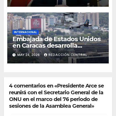
INTERNACIONAL
Embajada de Estados Unidos
en Caracas desarrolla
simulacro aéreo de
MAY 24, 2026
REDACCIÓN CENTRAL
evacuación y contingencia
4 comentarios en «Presidente Arce se
reunirá con el Secretario General de la
ONU en el marco del 76 periodo de
sesiones de la Asamblea General»