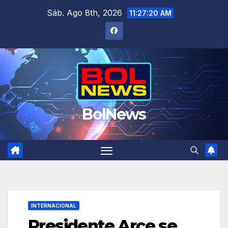
Saltar
Sáb. Ago 8th, 2026
11:27:20 AM
al
contenido
BolNews
INTERNACIONAL
Presidente Arce se