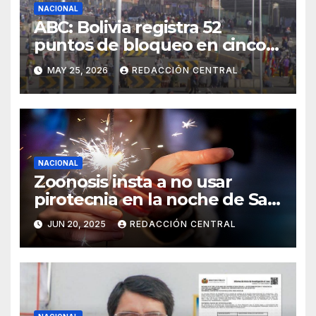
NACIONAL
ABC: Bolivia registra 52
puntos de bloqueo en cinco
departamentos
MAY 25, 2026
REDACCIÓN CENTRAL
NACIONAL
Zoonosis insta a no usar
pirotecnia en la noche de San
Juan
JUN 20, 2025
REDACCIÓN CENTRAL