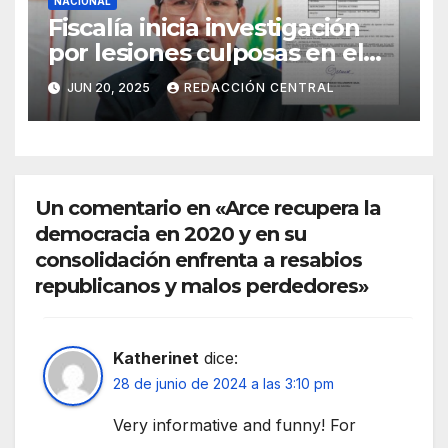
NACIONAL
Fiscalía inicia investigación
por lesiones culposas en el
caso del gobernador
JUN 20, 2025
REDACCIÓN CENTRAL
chuquisaqueño Damián
Condori
Un comentario en «Arce recupera la
democracia en 2020 y en su
consolidación enfrenta a resabios
republicanos y malos perdedores»
Katherinet
dice:
28 de junio de 2024 a las 3:10 pm
Very informative and funny! For