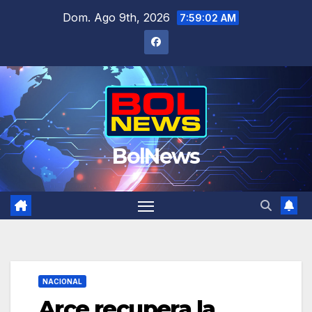
Saltar
Dom. Ago 9th, 2026
7:59:03 AM
al
contenido
BolNews
NACIONAL
Arce recupera la