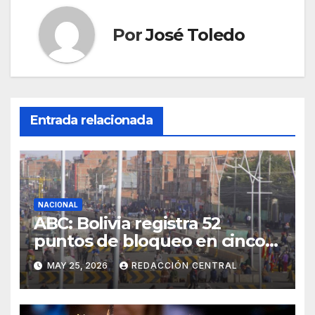
Por
José Toledo
Entrada relacionada
NACIONAL
ABC: Bolivia registra 52
puntos de bloqueo en cinco
departamentos
MAY 25, 2026
REDACCIÓN CENTRAL