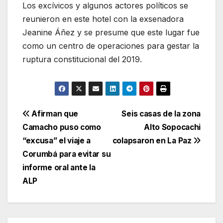
Los excívicos y algunos actores políticos se
reunieron en este hotel con la exsenadora
Jeanine Áñez y se presume que este lugar fue
como un centro de operaciones para gestar la
ruptura constitucional del 2019.
Navegación
Afirman que
Seis casas de la zona
Camacho puso como
Alto Sopocachi
de
“excusa” el viaje a
colapsaron en La Paz
entradas
Corumbá para evitar su
informe oral ante la
ALP