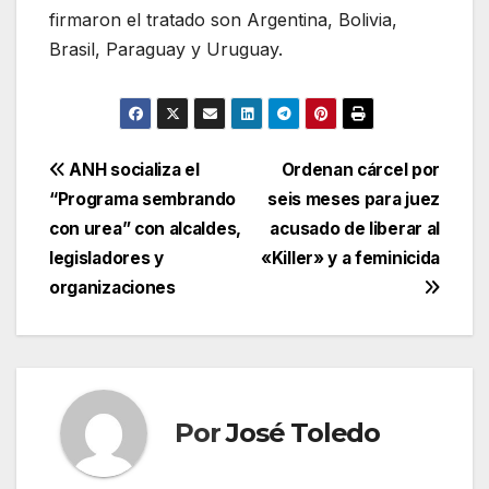
firmaron el tratado son Argentina, Bolivia,
Brasil, Paraguay y Uruguay.
Navegación
ANH socializa el
Ordenan cárcel por
“Programa sembrando
seis meses para juez
de
con urea” con alcaldes,
acusado de liberar al
entradas
legisladores y
«Killer» y a feminicida
organizaciones
Por
José Toledo