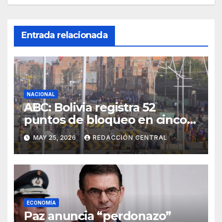
Entrada relacionada
NACIONAL
ABC: Bolivia registra 52
puntos de bloqueo en cinco
departamentos
MAY 25, 2026
REDACCIÓN CENTRAL
ECONOMÍA
Paz anuncia “perdonazo”