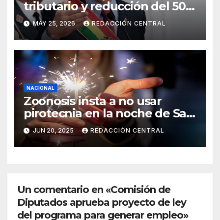
tributario y reducción del 50%
al salario del Presidente y
MAY 25, 2026
REDACCIÓN CENTRAL
ministros
NACIONAL
Zoonosis insta a no usar
pirotecnia en la noche de San
Juan
JUN 20, 2025
REDACCIÓN CENTRAL
Un comentario en «Comisión de
Diputados aprueba proyecto de ley
del programa para generar empleo»