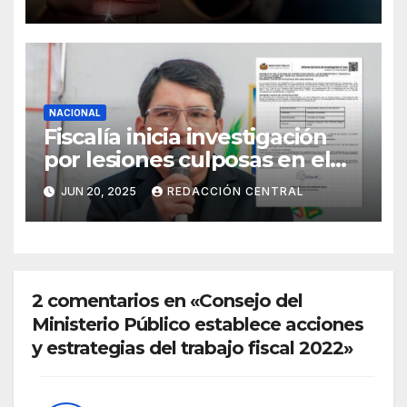
NACIONAL
Fiscalía inicia investigación
por lesiones culposas en el
caso del gobernador
JUN 20, 2025
REDACCIÓN CENTRAL
chuquisaqueño Damián
Condori
2 comentarios en «Consejo del
Ministerio Público establece acciones
y estrategias del trabajo fiscal 2022»