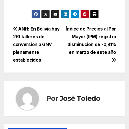
Navegación
ANH: En Bolivia hay
Índice de Precios al Por
261 talleres de
Mayor (IPM) registra
de
conversión a GNV
disminución de -0,41%
entradas
plenamente
en marzo de este año
establecidos
Por
José Toledo