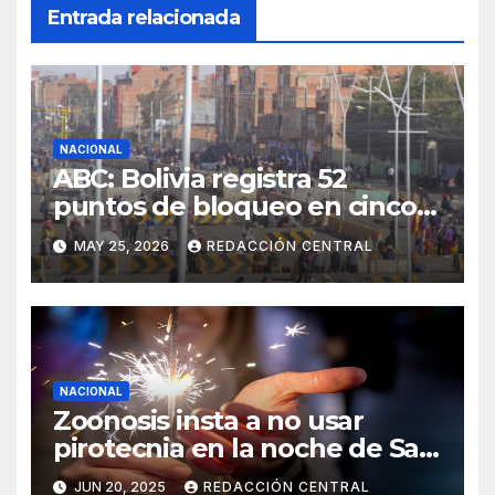
Entrada relacionada
NACIONAL
ABC: Bolivia registra 52
puntos de bloqueo en cinco
departamentos
MAY 25, 2026
REDACCIÓN CENTRAL
NACIONAL
Zoonosis insta a no usar
pirotecnia en la noche de San
Juan
JUN 20, 2025
REDACCIÓN CENTRAL