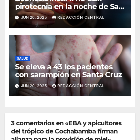
pirotecnia en la noche de San
Juan
JUN 20, 2025
REDACCIÓN CENTRAL
SALUD
Se eleva a 43 los pacientes
con sarampión en Santa Cruz
JUN 20, 2025
REDACCIÓN CENTRAL
3 comentarios en «EBA y apicultores
del trópico de Cochabamba firman
alianza para la provisión de miel»