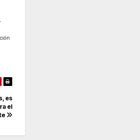
.
cción
s, es
ra el
te