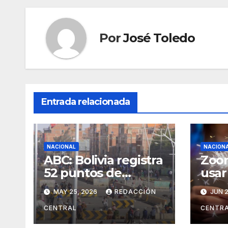
Por
José Toledo
Entrada relacionada
NACIONAL
NACION
ABC: Bolivia registra
Zoon
52 puntos de
usar
bloqueo en cinco
la n
MAY 25, 2026
REDACCIÓN
JUN 2
departamentos
Jua
CENTRAL
CENTR