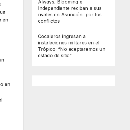
Always, Blooming e
s
Independiente reciban a sus
fue
rivales en Asunción, por los
a en
conflictos
Cocaleros ingresan a
instalaciones militares en el
Trópico: “No aceptaremos un
estado de sitio”
ún
do en
el