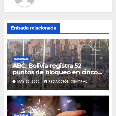
Entrada relacionada
NACIONAL
ABC: Bolivia registra 52
puntos de bloqueo en cinco
departamentos
MAY 25, 2026
REDACCIÓN CENTRAL
NACIONAL