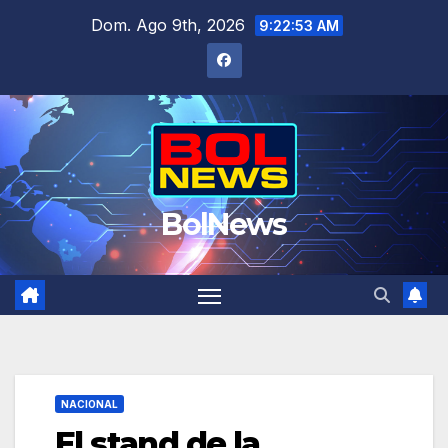
Saltar
Dom. Ago 9th, 2026
9:22:55 AM
al
contenido
BolNews
NACIONAL
El stand de la