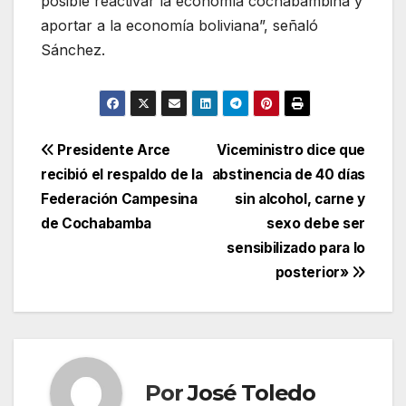
posible reactivar la economía cochabambina y
aportar a la economía boliviana”, señaló
Sánchez.
Navegación
Presidente Arce
Viceministro dice que
recibió el respaldo de la
abstinencia de 40 días
de
Federación Campesina
sin alcohol, carne y
entradas
de Cochabamba
sexo debe ser
sensibilizado para lo
posterior»
Por
José Toledo