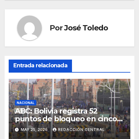
Por
José Toledo
Entrada relacionada
NACIONAL
ABC: Bolivia registra 52
puntos de bloqueo en cinco
departamentos
MAY 25, 2026
REDACCIÓN CENTRAL