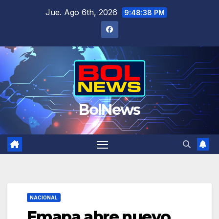
Saltar
Jue. Ago 6th, 2026
9:48:38 PM
al
contenido
BolNews
NACIONAL
Emapa abre nuevo