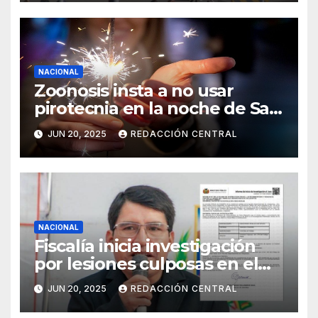
NACIONAL
Zoonosis insta a no usar
pirotecnia en la noche de San
Juan
JUN 20, 2025
REDACCIÓN CENTRAL
NACIONAL
Fiscalía inicia investigación
por lesiones culposas en el
caso del gobernador
JUN 20, 2025
REDACCIÓN CENTRAL
chuquisaqueño Damián
Condori