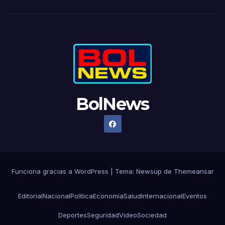
BolNews
Funciona gracias a WordPress
|
Tema: Newsup de
Themeansar
Editorial
Nacional
Política
Economía
Salud
Internacional
Eventos
Deportes
Seguridad
Video
Sociedad