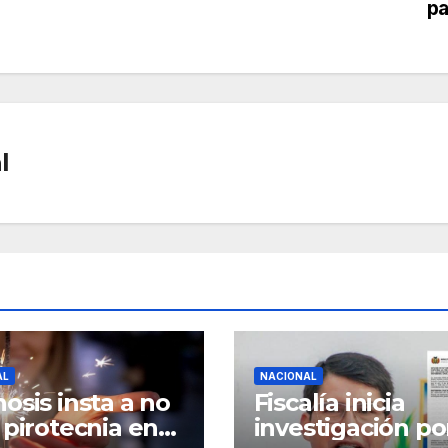
pa
l
AL
NACIONAL
osis insta a no
Fiscalía inicia
 pirotecnia en
investigación po