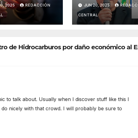
oche de San
lesiones culposa
0, 2025
REDACCIÓN
JUN 20, 2025
REDACC
n
en el caso del
gobernador
AL
CENTRAL
chuquisaqueño
Damián Condori
tro de Hidrocarburos por daño económico al E
c to talk about. Usually when I discover stuff like this I
do nicely with that crowd. I will probably be sure to