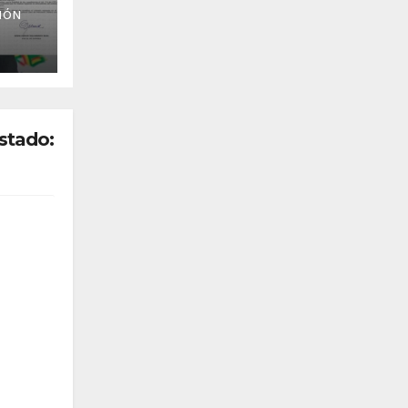
s
IÓN
stado: