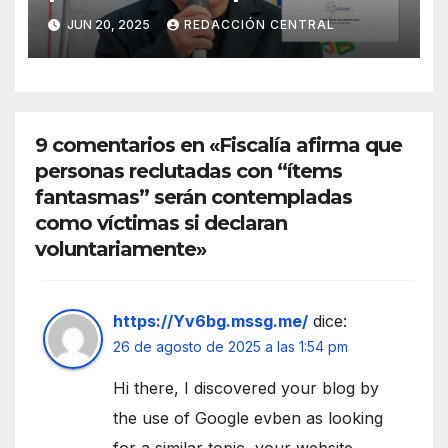
caso del gobernador
JUN 20, 2025
REDACCIÓN CENTRAL
chuquisaqueño Damián
Condori
9 comentarios en «Fiscalía afirma que
personas reclutadas con “ítems
fantasmas” serán contempladas
como víctimas si declaran
voluntariamente»
https://Yv6bg.mssg.me/
dice:
26 de agosto de 2025 a las 1:54 pm
Hi there, I discovered your blog by
the use of Google evben as looking
for a similar topic, your website