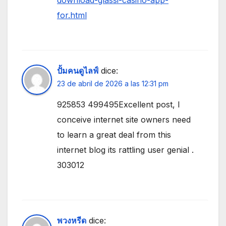
download-glassi-casino-app-
for.html
ปั้มคนดูไลฟ์
dice:
23 de abril de 2026 a las 12:31 pm
925853 499495Excellent post, I
conceive internet site owners need
to learn a great deal from this
internet blog its rattling user genial .
303012
พวงหรีด
dice: