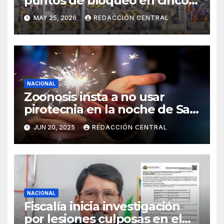
puntos de bloqueo en cinco
departamentos
MAY 25, 2026
REDACCIÓN CENTRAL
NACIONAL
Zoonosis insta a no usar
pirotecnia en la noche de San
Juan
JUN 20, 2025
REDACCIÓN CENTRAL
NACIONAL
Fiscalía inicia investigación
por lesiones culposas en el