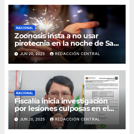
NACIONAL
Zoonosis insta a no usar
pirotecnia en la noche de San
Juan
JUN 20, 2025
REDACCIÓN CENTRAL
NACIONAL
Fiscalía inicia investigación
por lesiones culposas en el
caso del gobernador
JUN 20, 2025
REDACCIÓN CENTRAL
chuquisaqueño Damián
Condori