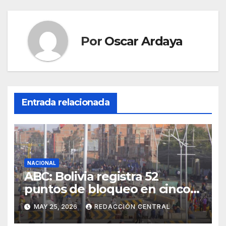
Por
Oscar Ardaya
Entrada relacionada
NACIONAL
ABC: Bolivia registra 52
puntos de bloqueo en cinco
departamentos
MAY 25, 2026
REDACCIÓN CENTRAL