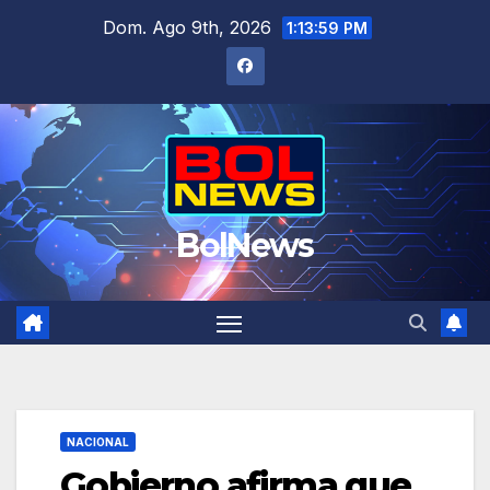
Saltar
Dom. Ago 9th, 2026
1:14:00 PM
al
contenido
BolNews
NACIONAL
Gobierno afirma que