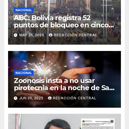
NACIONAL
ABC: Bolivia registra 52
puntos de bloqueo en cinco
departamentos
MAY 25, 2026
REDACCIÓN CENTRAL
NACIONAL
Zoonosis insta a no usar
pirotecnia en la noche de San
Juan
JUN 20, 2025
REDACCIÓN CENTRAL