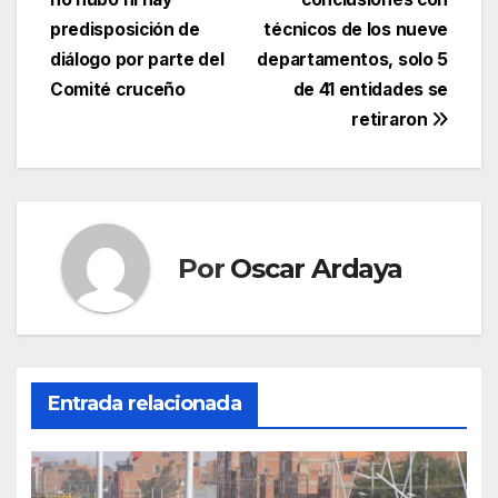
de
predisposición de
técnicos de los nueve
entradas
diálogo por parte del
departamentos, solo 5
Comité cruceño
de 41 entidades se
retiraron
Por
Oscar Ardaya
Entrada relacionada