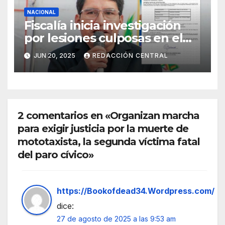
NACIONAL
Fiscalía inicia investigación
por lesiones culposas en el
caso del gobernador
JUN 20, 2025
REDACCIÓN CENTRAL
chuquisaqueño Damián
Condori
2 comentarios en «Organizan marcha
para exigir justicia por la muerte de
mototaxista, la segunda víctima fatal
del paro cívico»
https://Bookofdead34.Wordpress.com/
dice:
27 de agosto de 2025 a las 9:53 am