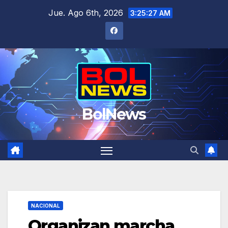
Saltar
Jue. Ago 6th, 2026
3:25:27 AM
al
contenido
BolNews
NACIONAL
Organizan marcha