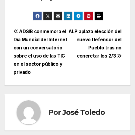
Navegación
ADSIB conmemora el
ALP aplaza elección del
Día Mundial del Internet
nuevo Defensor del
de
con un conversatorio
Pueblo tras no
entradas
sobre el uso de las TIC
concretar los 2/3
en el sector público y
privado
Por
José Toledo