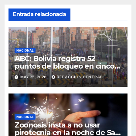
Entrada relacionada
NACIONAL
ABC: Bolivia registra 52
puntos de bloqueo en cinco
departamentos
MAY 25, 2026
REDACCIÓN CENTRAL
NACIONAL
Zoonosis insta a no usar
pirotecnia en la noche de San