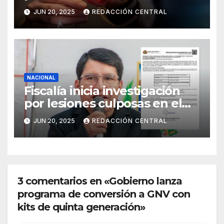
Juan
JUN 20, 2025
REDACCIÓN CENTRAL
NACIONAL
Fiscalía inicia investigación
por lesiones culposas en el
caso del gobernador
JUN 20, 2025
REDACCIÓN CENTRAL
chuquisaqueño Damián
Condori
3 comentarios en «Gobierno lanza
programa de conversión a GNV con
kits de quinta generación»