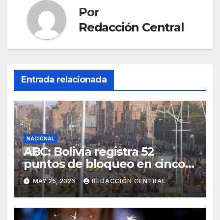
Por
Redacción Central
Entrada relacionada
NACIONAL
ABC: Bolivia registra 52
puntos de bloqueo en cinco
departamentos
MAY 25, 2026
REDACCIÓN CENTRAL