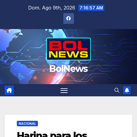
Saltar
Dom. Ago 9th, 2026
7:16:58 AM
al
contenido
BolNews
NACIONAL
Harina para los