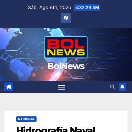
Saltar
Sáb. Ago 8th, 2026
5:32:30 AM
al
contenido
BolNews
NACIONAL
Hidrografía Naval