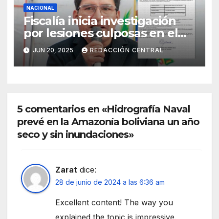
NACIONAL
Fiscalía inicia investigación
por lesiones culposas en el
caso del gobernador
JUN 20, 2025
REDACCIÓN CENTRAL
chuquisaqueño Damián
Condori
5 comentarios en «Hidrografía Naval
prevé en la Amazonía boliviana un año
seco y sin inundaciones»
Zarat
dice:
28 de junio de 2024 a las 6:36 am
Excellent content! The way you
explained the topic is impressive.