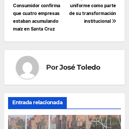
Consumidor confirma
uniforme como parte
de
que cuatro empresas
de su transformación
entradas
estaban acumulando
institucional
maíz en Santa Cruz
Por
José Toledo
Entrada relacionada