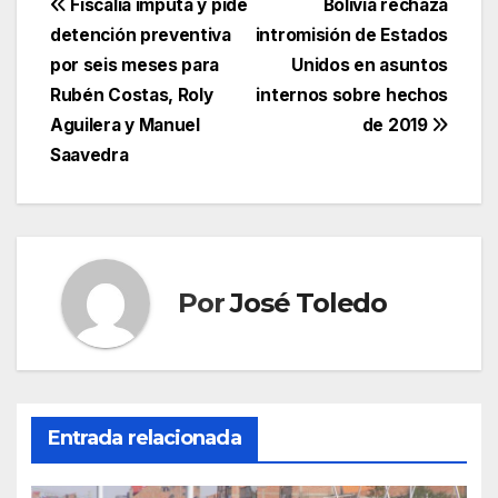
Navegación
Fiscalía imputa y pide
Bolivia rechaza
detención preventiva
intromisión de Estados
de
por seis meses para
Unidos en asuntos
entradas
Rubén Costas, Roly
internos sobre hechos
Aguilera y Manuel
de 2019
Saavedra
Por
José Toledo
Entrada relacionada