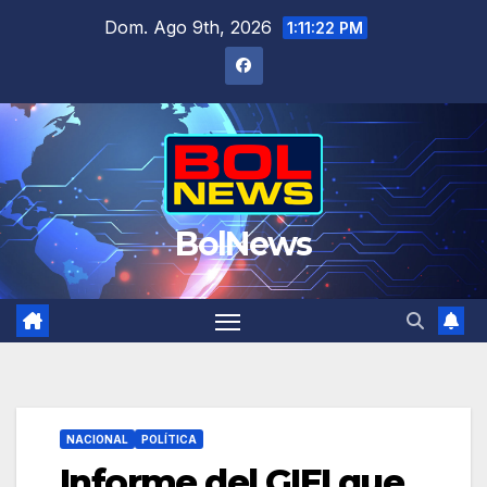
Saltar
Dom. Ago 9th, 2026
1:11:23 PM
al
contenido
BolNews
NACIONAL
POLÍTICA
Informe del GIEI que