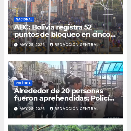
NACIONAL
ABC: Bolivia registra 52
puntos de bloqueo en cinco
departamentos
MAY 25, 2026
REDACCIÓN CENTRAL
POLÍTICA
Alrededor de 20 personas
fueron aprehendidas; Policía
gasifica e impide ingreso de
MAY 25, 2026
REDACCIÓN CENTRAL
manifestantes a plaza Murillo