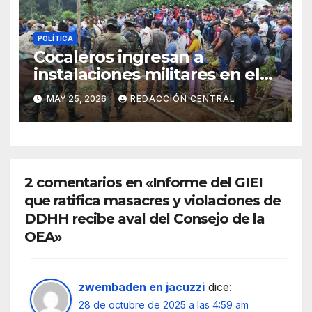
POLÍTICA
Cocaleros ingresan a
instalaciones militares en el
Trópico: “No aceptaremos un
MAY 25, 2026
REDACCIÓN CENTRAL
estado de sitio”
2 comentarios en «Informe del GIEI
que ratifica masacres y violaciones de
DDHH recibe aval del Consejo de la
OEA»
zwembaden en jacuzzi
dice:
28 de octubre de 2025 a las 4:59 am