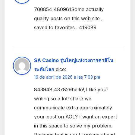
700854 480961Some actually
quality posts on this web site ,
saved to favorites . 419089
SA Casino รุ่นใหญ่แห่งวงการคาสิโน
ระดับโลก
dice:
16 de abril de 2026 a las 7:03 pm
843948 437829hello!,I like your
writing so a lot! share we
communicate extra approximately
your post on AOL? I want an expert
in this space to solve my problem.
Perhaps that is you! Looking ahead