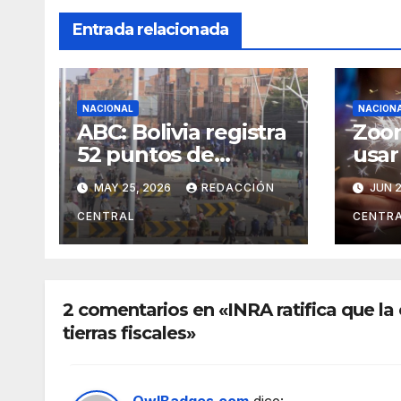
Entrada relacionada
NACIONAL
NACION
ABC: Bolivia registra
Zoon
52 puntos de
usar
bloqueo en cinco
la n
MAY 25, 2026
REDACCIÓN
JUN 2
departamentos
Jua
CENTRAL
CENTR
2 comentarios en «INRA ratifica que la
tierras fiscales»