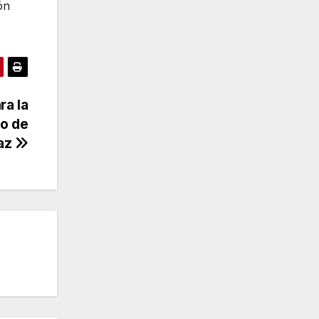
ón
ra la
o de
az