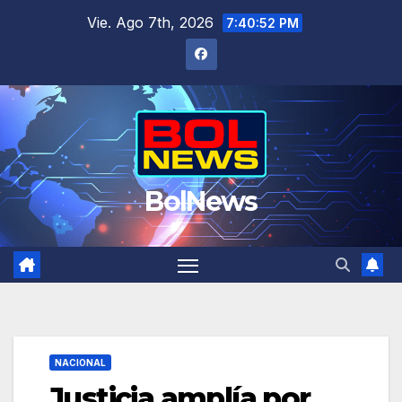
Saltar
Vie. Ago 7th, 2026
7:40:52 PM
al
contenido
BolNews
NACIONAL
Justicia amplía por