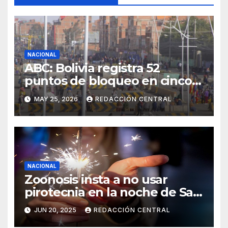
NACIONAL
ABC: Bolivia registra 52
puntos de bloqueo en cinco
departamentos
MAY 25, 2026
REDACCIÓN CENTRAL
NACIONAL
Zoonosis insta a no usar
pirotecnia en la noche de San
Juan
JUN 20, 2025
REDACCIÓN CENTRAL