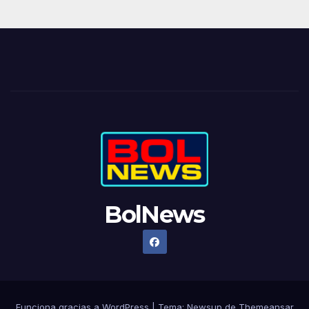
BolNews
Funciona gracias a WordPress
|
Tema: Newsup de
Themeansar