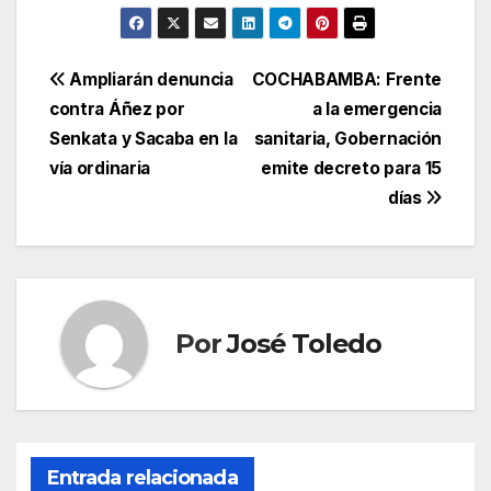
Navegación
Ampliarán denuncia
COCHABAMBA: Frente
contra Áñez por
a la emergencia
de
Senkata y Sacaba en la
sanitaria, Gobernación
entradas
vía ordinaria
emite decreto para 15
días
Por
José Toledo
Entrada relacionada