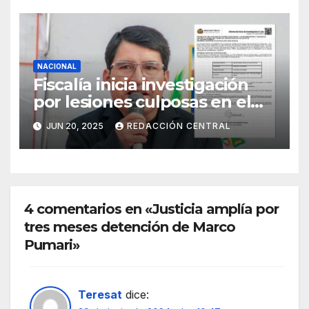
NACIONAL
Fiscalía inicia investigación
por lesiones culposas en el
caso del gobernador
JUN 20, 2025
REDACCIÓN CENTRAL
chuquisaqueño Damián
Condori
4 comentarios en «Justicia amplía por
tres meses detención de Marco
Pumari»
Teresat
dice: