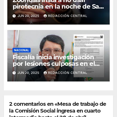
pirotecnia en la noche de San
Juan
JUN 20, 2025
REDACCIÓN CENTRAL
NACIONAL
Fiscalía inicia investigación
por lesiones culposas en el
caso del gobernador
JUN 20, 2025
REDACCIÓN CENTRAL
chuquisaqueño Damián
Condori
2 comentarios en «Mesa de trabajo de
la Comisión Social ingresa en cuarto