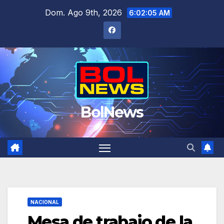
Saltar
Dom. Ago 9th, 2026
6:02:06 AM
al
contenido
BolNews
NACIONAL
Mesa de trabajo de la