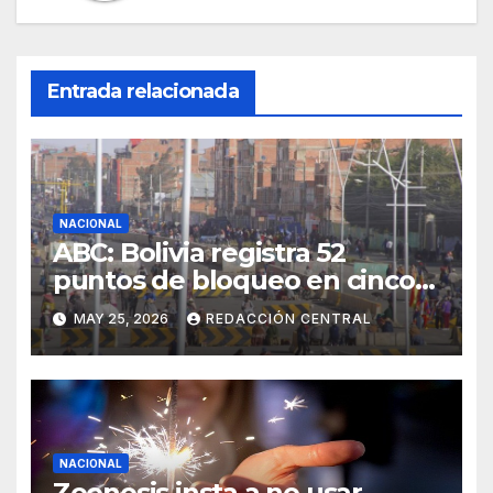
Entrada relacionada
NACIONAL
ABC: Bolivia registra 52
puntos de bloqueo en cinco
departamentos
MAY 25, 2026
REDACCIÓN CENTRAL
NACIONAL
Zoonosis insta a no usar