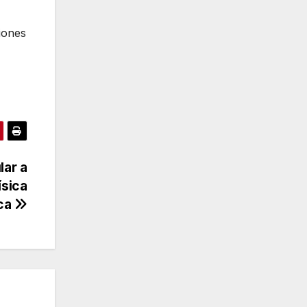
iones
lar a
ísica
ca