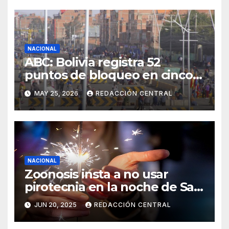
NACIONAL
ABC: Bolivia registra 52
puntos de bloqueo en cinco
departamentos
MAY 25, 2026
REDACCIÓN CENTRAL
NACIONAL
Zoonosis insta a no usar
pirotecnia en la noche de San
Juan
JUN 20, 2025
REDACCIÓN CENTRAL