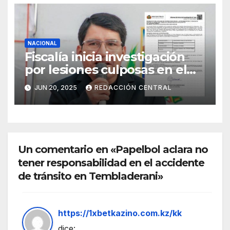
NACIONAL
Fiscalía inicia investigación
por lesiones culposas en el
caso del gobernador
JUN 20, 2025
REDACCIÓN CENTRAL
chuquisaqueño Damián
Condori
Un comentario en «Papelbol aclara no
tener responsabilidad en el accidente
de tránsito en Tembladerani»
https://1xbetkazino.com.kz/kk
dice: