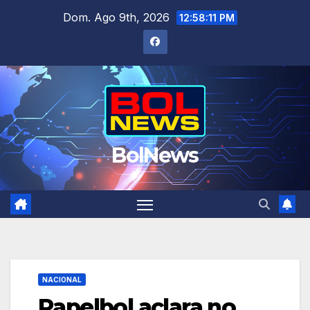
Saltar
Dom. Ago 9th, 2026
12:58:12 PM
al
contenido
BolNews
NACIONAL
Papelbol aclara no