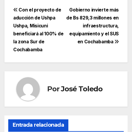
Navegación
Con el proyecto de
Gobierno invierte más
aducción de Ushpa
de Bs 829,3 millones en
de
Ushpa, Misicuni
infraestructura,
entradas
beneficiará al 100% de
equipamiento y el SUS
la zona Sur de
en Cochabamba
Cochabamba
Por
José Toledo
Entrada relacionada