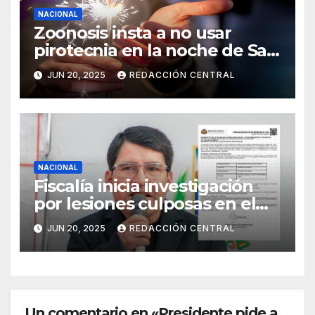
NACIONAL
Zoonosis insta a no usar
pirotecnia en la noche de San
Juan
JUN 20, 2025
REDACCIÓN CENTRAL
NACIONAL
Fiscalía inicia investigación
por lesiones culposas en el
caso del gobernador
JUN 20, 2025
REDACCIÓN CENTRAL
chuquisaqueño Damián
Condori
Un comentario en «Presidente pide a