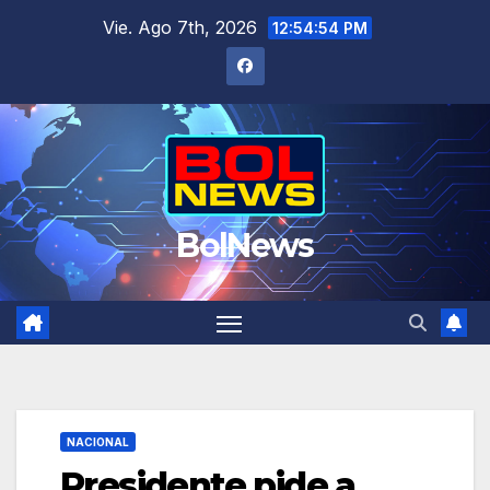
Saltar
Vie. Ago 7th, 2026
12:54:54 PM
al
contenido
BolNews
NACIONAL
Presidente pide a