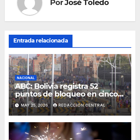
Por
José Toledo
Entrada relacionada
NACIONAL
ABC: Bolivia registra 52
puntos de bloqueo en cinco
departamentos
MAY 25, 2026
REDACCIÓN CENTRAL