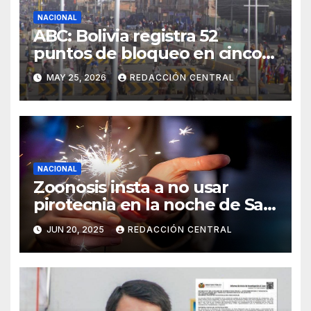
NACIONAL
ABC: Bolivia registra 52
puntos de bloqueo en cinco
departamentos
MAY 25, 2026
REDACCIÓN CENTRAL
NACIONAL
Zoonosis insta a no usar
pirotecnia en la noche de San
Juan
JUN 20, 2025
REDACCIÓN CENTRAL