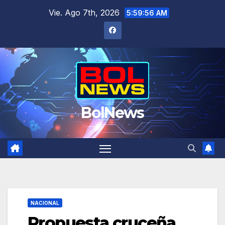
Saltar
Vie. Ago 7th, 2026
5:59:57 AM
al
contenido
BolNews
NACIONAL
Propuesta cruceña