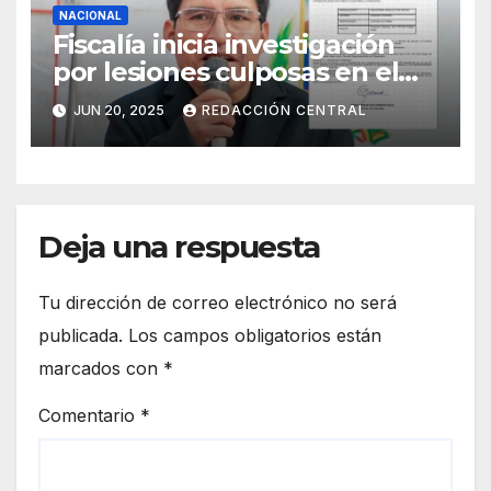
NACIONAL
Fiscalía inicia investigación
por lesiones culposas en el
caso del gobernador
JUN 20, 2025
REDACCIÓN CENTRAL
chuquisaqueño Damián
Condori
Deja una respuesta
Tu dirección de correo electrónico no será
publicada.
Los campos obligatorios están
marcados con
*
Comentario
*