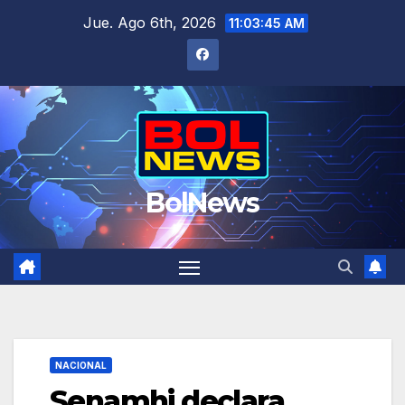
Saltar
Jue. Ago 6th, 2026
11:03:46 AM
al
contenido
BolNews
NACIONAL
Senamhi declara