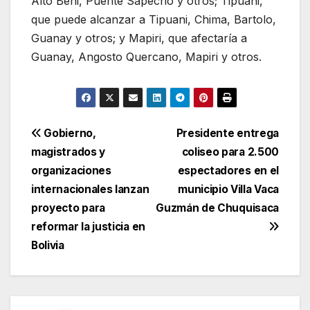
Alto Beni, Puente Sapecho y otros; Tipuani,
que puede alcanzar a Tipuani, Chima, Bartolo,
Guanay y otros; y Mapiri, que afectaría a
Guanay, Angosto Quercano, Mapiri y otros.
Navegación
Gobierno,
Presidente entrega
magistrados y
coliseo para 2.500
de
organizaciones
espectadores en el
entradas
internacionales lanzan
municipio Villa Vaca
proyecto para
Guzmán de Chuquisaca
reformar la justicia en
Bolivia