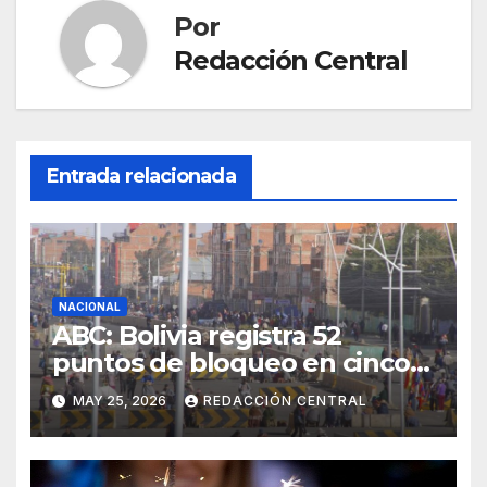
Por
Redacción Central
Entrada relacionada
NACIONAL
ABC: Bolivia registra 52
puntos de bloqueo en cinco
departamentos
MAY 25, 2026
REDACCIÓN CENTRAL