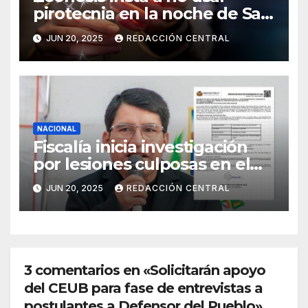
pirotecnia en la noche de San
Juan
JUN 20, 2025
REDACCIÓN CENTRAL
NACIONAL
Fiscalía inicia investigación
por lesiones culposas en el
caso del gobernador
JUN 20, 2025
REDACCIÓN CENTRAL
chuquisaqueño Damián
Condori
3 comentarios en «Solicitarán apoyo
del CEUB para fase de entrevistas a
postulantes a Defensor del Pueblo»