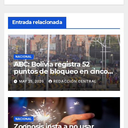
Entrada relacionada
NACIONAL
ABC: Bolivia registra 52
puntos de bloqueo en cinco
departamentos
MAY 25, 2026
REDACCIÓN CENTRAL
NACIONAL
Zoonosis insta a no usar