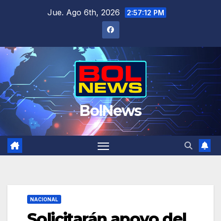
Saltar
Jue. Ago 6th, 2026
2:57:13 PM
al
contenido
BolNews
NACIONAL
Solicitarán apoyo del