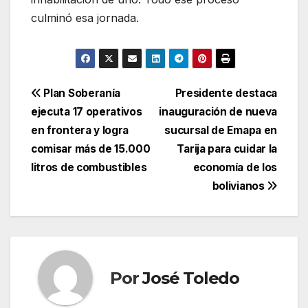
culminó esa jornada.
Navegación
Plan Soberanía
Presidente destaca
ejecuta 17 operativos
inauguración de nueva
de
en frontera y logra
sucursal de Emapa en
entradas
comisar más de 15.000
Tarija para cuidar la
litros de combustibles
economía de los
bolivianos
Por
José Toledo