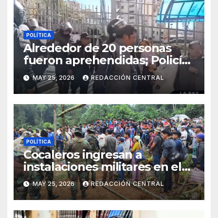
POLÍTICA
Alrededor de 20 personas
fueron aprehendidas; Policía
gasifica e impide ingreso de
MAY 25, 2026
REDACCIÓN CENTRAL
manifestantes a plaza Murillo
POLÍTICA
Cocaleros ingresan a
instalaciones militares en el
Trópico: “No aceptaremos un
MAY 25, 2026
REDACCIÓN CENTRAL
estado de sitio”