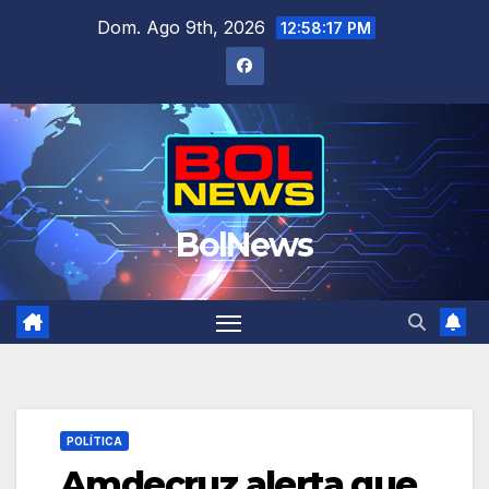
Saltar
Dom. Ago 9th, 2026
12:58:18 PM
al
contenido
BolNews
POLÍTICA
Amdecruz alerta que