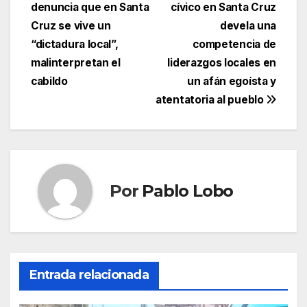
denuncia que en Santa
cívico en Santa Cruz
de
Cruz se vive un
devela una
entradas
“dictadura local”,
competencia de
malinterpretan el
liderazgos locales en
cabildo
un afán egoísta y
atentatoria al pueblo
Por
Pablo Lobo
Entrada relacionada