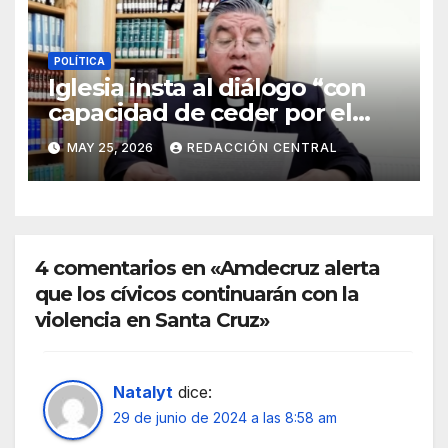
POLÍTICA
Iglesia insta al diálogo “con
capacidad de ceder por el
bien del país” y reitera su
MAY 25, 2026
REDACCIÓN CENTRAL
disposición de mediador
4 comentarios en «Amdecruz alerta
que los cívicos continuarán con la
violencia en Santa Cruz»
Natalyt
dice:
29 de junio de 2024 a las 8:58 am