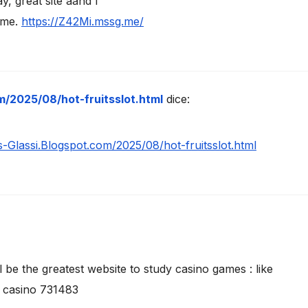
y, great site aand I
time.
https://Z42Mi.mssg.me/
om/2025/08/hot-fruitsslot.html
dice:
ts-Glassi.Blogspot.com/2025/08/hot-fruitsslot.html
be the greatest website to study casino games : like
e casino 731483