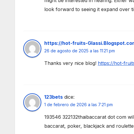
might be interested in hearing. Either wa
look forward to seeing it expand over 
https://hot-fruits-Glassi.Blogspot.c
26 de agosto de 2025 a las 11:21 pm
Thanks very nice blog!
https://hot-frui
123bets
dice:
1 de febrero de 2026 a las 7:21 pm
193546 322132thaibaccarat dot com will 
baccarat, poker, blackjack and roulett