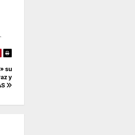
.
r» su
Paz y
MAS