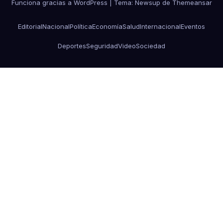
Funciona gracias a WordPress
|
Tema: Newsup de
Themeansar
Editorial
Nacional
Política
Economía
Salud
Internacional
Eventos
Deportes
Seguridad
Video
Sociedad