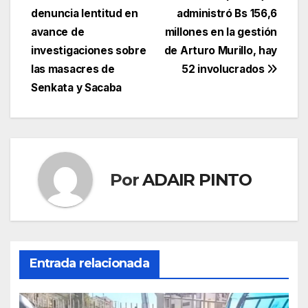
de
denuncia lentitud en
administró Bs 156,6
entradas
avance de
millones en la gestión
investigaciones sobre
de Arturo Murillo, hay
las masacres de
52 involucrados
Senkata y Sacaba
Por
ADAIR PINTO
Entrada relacionada