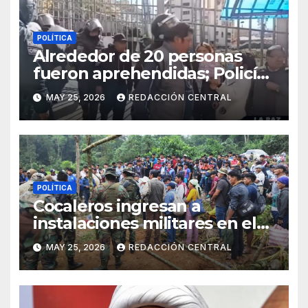
POLÍTICA
Alrededor de 20 personas
fueron aprehendidas; Policía
gasifica e impide ingreso de
MAY 25, 2026
REDACCIÓN CENTRAL
manifestantes a plaza Murillo
POLÍTICA
Cocaleros ingresan a
instalaciones militares en el
Trópico: “No aceptaremos un
MAY 25, 2026
REDACCIÓN CENTRAL
estado de sitio”