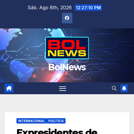
Saltar
Sáb. Ago 8th, 2026
12:27:11 PM
al
contenido
BolNews
INTERNACIONAL
POLÍTICA
Expresidentes de