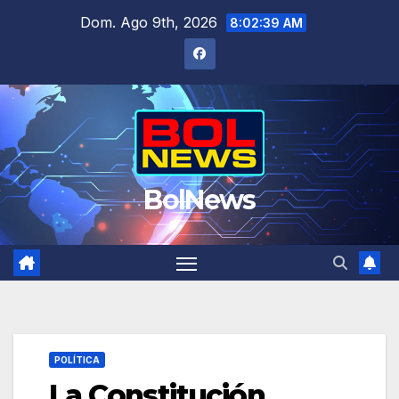
Saltar
Dom. Ago 9th, 2026
8:02:40 AM
al
contenido
BolNews
POLÍTICA
La Constitución