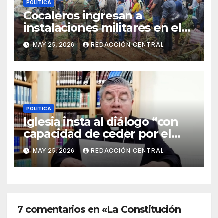
POLÍTICA
Cocaleros ingresan a
instalaciones militares en el
Trópico: “No aceptaremos un
MAY 25, 2026
REDACCIÓN CENTRAL
estado de sitio”
POLÍTICA
Iglesia insta al diálogo “con
capacidad de ceder por el
bien del país” y reitera su
MAY 25, 2026
REDACCIÓN CENTRAL
disposición de mediador
7 comentarios en «La Constitución