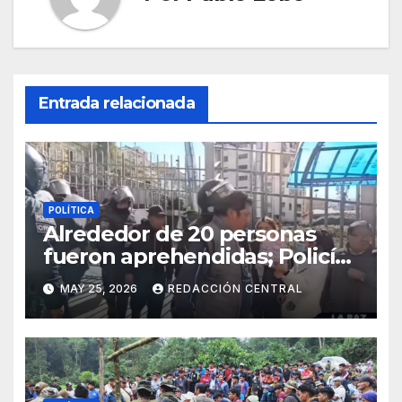
Entrada relacionada
POLÍTICA
Alrededor de 20 personas
fueron aprehendidas; Policía
gasifica e impide ingreso de
MAY 25, 2026
REDACCIÓN CENTRAL
manifestantes a plaza Murillo