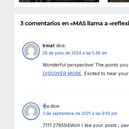
manifestantes a
esta
plaza Murillo
3 comentarios en «MAS llama a «reflexi
Irmat
dice:
28 de junio de 2024 a las 5:48 am
Wonderful perspective! The points you m
DISCOVER MORE
. Excited to hear your
หุ้น
dice:
3 de septiembre de 2025 a las 9:50 pm
7111 278594Woh I like your posts , save