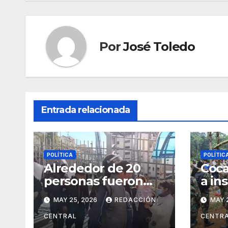
Por
José Toledo
Entrada relacionada
POLÍTICA
POLÍTIC
Alrededor de 20
Coca
personas fueron
a in
aprehendidas;
mili
MAY 25, 2026
REDACCIÓN
MAY 
Policía gasifica e
Tróp
impide ingreso de
ace
CENTRAL
CENTR