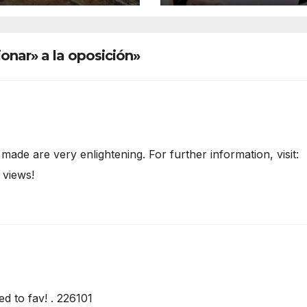
do de sitio”
disposición de
mediador
onar» a la oposición»
ade are very enlightening. For further information, visit:
 views!
d to fav! . 226101