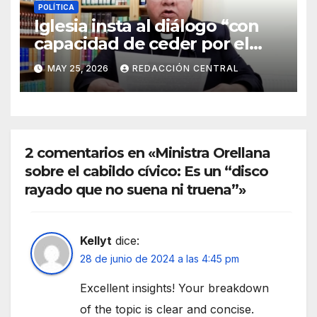
POLÍTICA
Iglesia insta al diálogo “con
capacidad de ceder por el
bien del país” y reitera su
MAY 25, 2026
REDACCIÓN CENTRAL
disposición de mediador
2 comentarios en «Ministra Orellana
sobre el cabildo cívico: Es un “disco
rayado que no suena ni truena”»
Kellyt
dice:
28 de junio de 2024 a las 4:45 pm
Excellent insights! Your breakdown
of the topic is clear and concise.