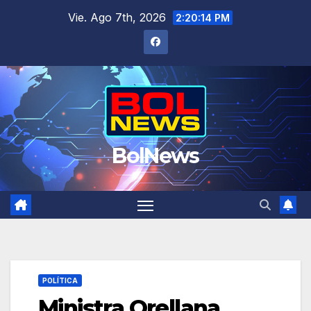
Saltar
Vie. Ago 7th, 2026
2:20:15 PM
al
contenido
BolNews
POLÍTICA
Ministra Orellana