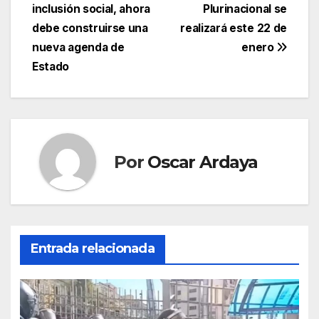
entradas
inclusión social, ahora
Plurinacional se
debe construirse una
realizará este 22 de
nueva agenda de
enero
Estado
Por
Oscar Ardaya
Entrada relacionada