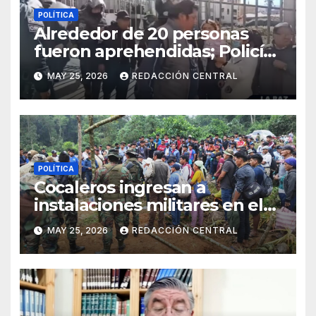
POLÍTICA
Alrededor de 20 personas
fueron aprehendidas; Policía
gasifica e impide ingreso de
MAY 25, 2026
REDACCIÓN CENTRAL
manifestantes a plaza Murillo
POLÍTICA
Cocaleros ingresan a
instalaciones militares en el
Trópico: “No aceptaremos un
MAY 25, 2026
REDACCIÓN CENTRAL
estado de sitio”