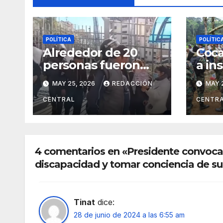
POLÍTICA
POLÍTIC
Alrededor de 20
Coca
personas fueron
a in
aprehendidas;
mili
MAY 25, 2026
REDACCIÓN
MAY 
Policía gasifica e
Tróp
impide ingreso de
ace
CENTRAL
CENTR
manifestantes a
esta
plaza Murillo
4 comentarios en «Presidente convoca
discapacidad y tomar conciencia de su
Tinat
dice:
28 de junio de 2024 a las 6:55 am