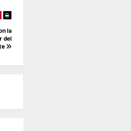
n la
r del
nte