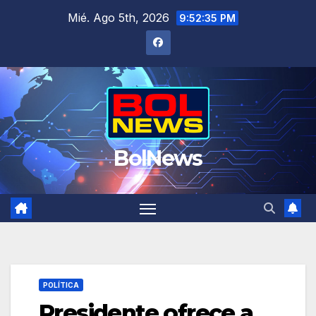
Saltar
Mié. Ago 5th, 2026
9:52:35 PM
al
contenido
BolNews
POLÍTICA
Presidente ofrece a