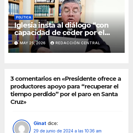
POLÍTICA
Iglesia insta al diálogo “con
capacidad de ceder por el
bien del país” y reitera su
MAY 25, 2026
REDACCIÓN CENTRAL
disposición de mediador
3 comentarios en «Presidente ofrece a
productores apoyo para “recuperar el
tiempo perdido” por el paro en Santa
Cruz»
Ginat
dice:
29 de junio de 2024 a las 10:36 am