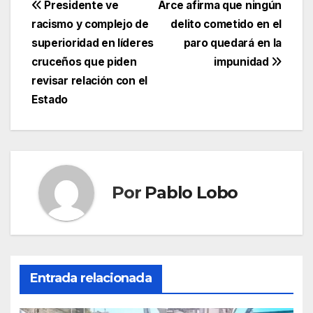
Navegación
Presidente ve
Arce afirma que ningún
racismo y complejo de
delito cometido en el
de
superioridad en líderes
paro quedará en la
entradas
cruceños que piden
impunidad
revisar relación con el
Estado
Por
Pablo Lobo
Entrada relacionada