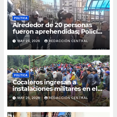
POLÍTICA
Alrededor de 20 personas
fueron aprehendidas; Policía
gasifica e impide ingreso de
MAY 25, 2026
REDACCIÓN CENTRAL
manifestantes a plaza Murillo
POLÍTICA
Cocaleros ingresan a
instalaciones militares en el
Trópico: “No aceptaremos un
MAY 25, 2026
REDACCIÓN CENTRAL
estado de sitio”