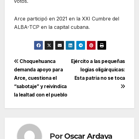
votos.
Arce participó en 2021 en la XXI Cumbre del
ALBA-TCP en la capital cubana.
Navegación
Choquehuanca
Ejército a las pequeñas
demanda apoyo para
logias oligárquicas:
de
Arce, cuestiona el
Esta patria no se toca
entradas
“sabotaje” y reivindica
la lealtad con el pueblo
Por
Oscar Ardaya