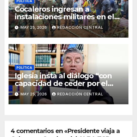
POLÍTICA
Cocaleros ingresan a
instalaciones militares en el
Trópico: “No aceptaremos un
MAY 25, 2026
REDACCIÓN CENTRAL
estado de sitio”
POLÍTICA
Iglesia insta al diálogo “con
capacidad de ceder por el
bien del país” y reitera su
MAY 25, 2026
REDACCIÓN CENTRAL
disposición de mediador
4 comentarios en «Presidente viaja a