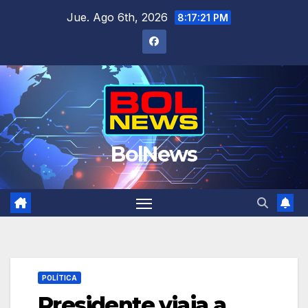
Saltar
Jue. Ago 6th, 2026
8:17:22 PM
al
contenido
BolNews
POLÍTICA
Presidente viaja a