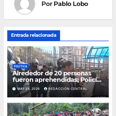
Por
Pablo Lobo
Entrada relacionada
POLÍTICA
Alrededor de 20 personas
fueron aprehendidas; Policía
gasifica e impide ingreso de
MAY 25, 2026
REDACCIÓN CENTRAL
manifestantes a plaza Murillo