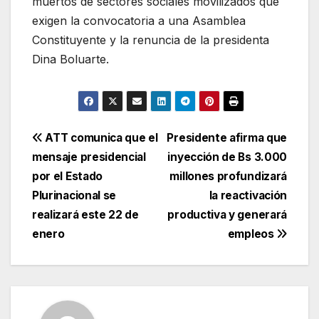
muertos de sectores sociales movilizados que
exigen la convocatoria a una Asamblea
Constituyente y la renuncia de la presidenta
Dina Boluarte.
Navegación
ATT comunica que el
Presidente afirma que
mensaje presidencial
inyección de Bs 3.000
de
por el Estado
millones profundizará
entradas
Plurinacional se
la reactivación
realizará este 22 de
productiva y generará
enero
empleos