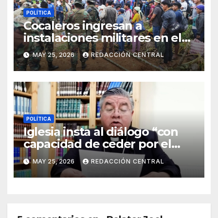
POLÍTICA
Cocaleros ingresan a
instalaciones militares en el
Trópico: “No aceptaremos un
MAY 25, 2026
REDACCIÓN CENTRAL
estado de sitio”
POLÍTICA
Iglesia insta al diálogo “con
capacidad de ceder por el
bien del país” y reitera su
MAY 25, 2026
REDACCIÓN CENTRAL
disposición de mediador