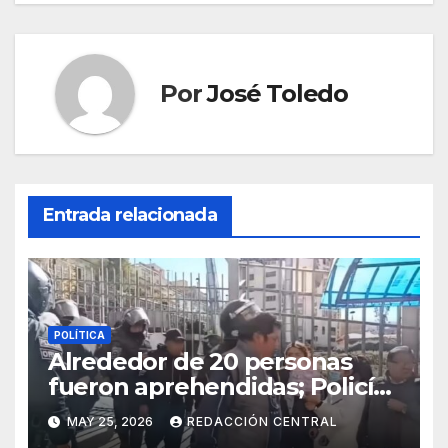
Por
José Toledo
Entrada relacionada
POLÍTICA
Alrededor de 20 personas
fueron aprehendidas; Policía
gasifica e impide ingreso de
MAY 25, 2026
REDACCIÓN CENTRAL
manifestantes a plaza Murillo