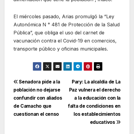
El miércoles pasado, Arias promulgó la “Ley
Autonómica N ° 481 de Protección de la Salud
Pública”, que obliga el uso del carnet de
vacunación contra el Covid-19 en comercios,
transporte público y oficinas municipales.
Navegación
Senadora pide a la
Pary: La alcaldía de La
población no dejarse
Paz vulnera el derecho
de
confundir con aliados
a la educación con la
entradas
de Camacho que
falta de condiciones en
cuestionan el censo
los establecimientos
educativos