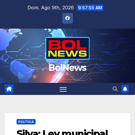
Saltar
Dom. Ago 9th, 2026
9:57:56 AM
al
contenido
BolNews
POLÍTICA
Silva: Ley municipal