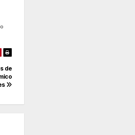
lo
os de
mico
nes