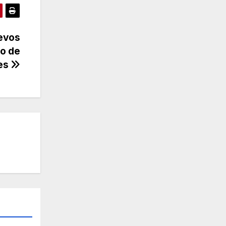
uevos
o de
les