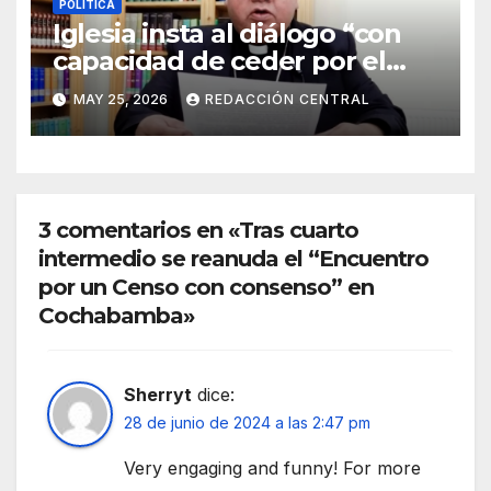
POLÍTICA
Iglesia insta al diálogo “con
capacidad de ceder por el
bien del país” y reitera su
MAY 25, 2026
REDACCIÓN CENTRAL
disposición de mediador
3 comentarios en «Tras cuarto
intermedio se reanuda el “Encuentro
por un Censo con consenso” en
Cochabamba»
Sherryt
dice:
28 de junio de 2024 a las 2:47 pm
Very engaging and funny! For more