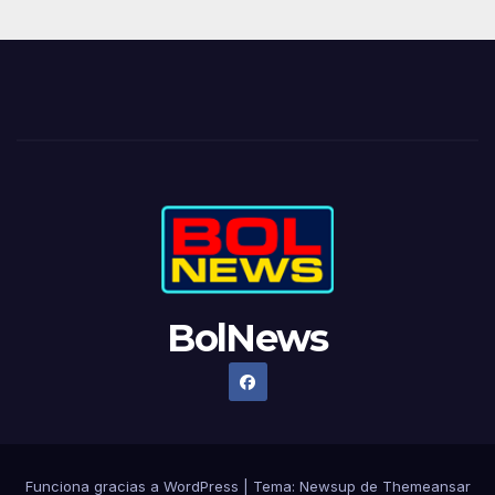
BolNews
Funciona gracias a WordPress
|
Tema: Newsup de
Themeansar