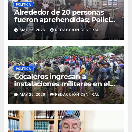
POLÍTICA
Alrededor de 20 personas
fueron aprehendidas; Policía
gasifica e impide ingreso de
MAY 25, 2026
REDACCIÓN CENTRAL
manifestantes a plaza Murillo
POLÍTICA
Cocaleros ingresan a
instalaciones militares en el
Trópico: “No aceptaremos un
MAY 25, 2026
REDACCIÓN CENTRAL
estado de sitio”