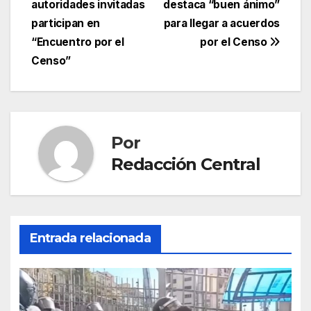
autoridades invitadas
destaca “buen ánimo”
de
participan en
para llegar a acuerdos
entradas
“Encuentro por el
por el Censo
Censo”
Por
Redacción Central
Entrada relacionada