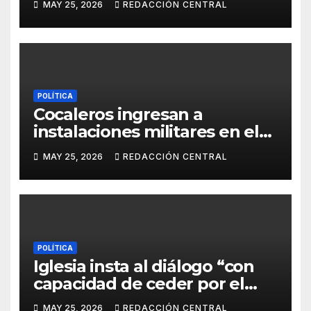
MAY 25, 2026
REDACCIÓN CENTRAL
manifestantes a plaza Murillo
POLÍTICA
Cocaleros ingresan a
instalaciones militares en el
Trópico: “No aceptaremos un
MAY 25, 2026
REDACCIÓN CENTRAL
estado de sitio”
POLÍTICA
Iglesia insta al diálogo “con
capacidad de ceder por el
bien del país” y reitera su
MAY 25, 2026
REDACCIÓN CENTRAL