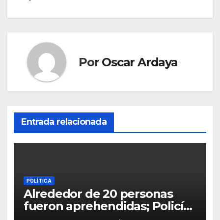
Por
Oscar Ardaya
Entrada relacionada
POLÍTICA
Alrededor de 20 personas
fueron aprehendidas; Policía
gasifica e impide ingreso de