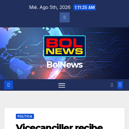
Saltar
Mié. Ago 5th, 2026
1:11:26 AM
al
contenido
BolNews
POLÍTICA
Vicecanciller recibe