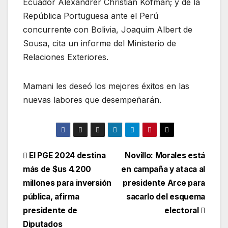
Ecuador Alexandrer Christian Kofman; y de la
República Portuguesa ante el Perú
concurrente con Bolivia, Joaquim Albert de
Sousa, cita un informe del Ministerio de
Relaciones Exteriores.
Mamani les deseó los mejores éxitos en las
nuevas labores que desempeñarán.
Navegación
El PGE 2024 destina
Novillo: Morales está
más de $us 4.200
en campaña y ataca al
de
millones para inversión
presidente Arce para
entradas
pública, afirma
sacarlo del esquema
presidente de
electoral
Diputados