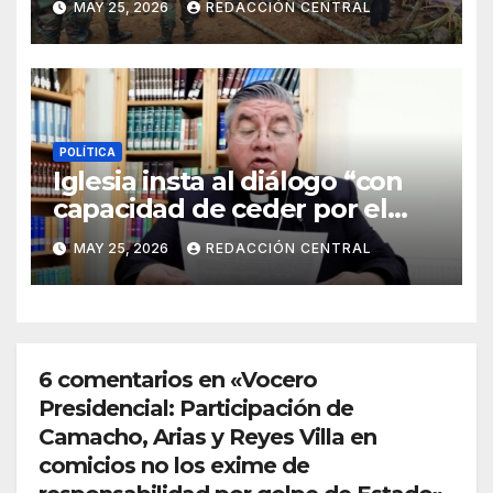
MAY 25, 2026
REDACCIÓN CENTRAL
estado de sitio”
POLÍTICA
Iglesia insta al diálogo “con
capacidad de ceder por el
bien del país” y reitera su
MAY 25, 2026
REDACCIÓN CENTRAL
disposición de mediador
6 comentarios en «Vocero
Presidencial: Participación de
Camacho, Arias y Reyes Villa en
comicios no los exime de