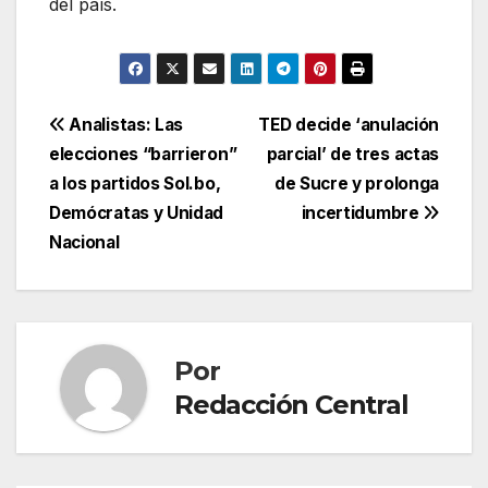
del país.
Navegación
Analistas: Las
TED decide ‘anulación
elecciones “barrieron”
parcial’ de tres actas
de
a los partidos Sol.bo,
de Sucre y prolonga
entradas
Demócratas y Unidad
incertidumbre
Nacional
Por
Redacción Central