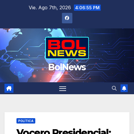
Saltar
Vie. Ago 7th, 2026
4:06:56 PM
al
contenido
BolNews
POLÍTICA
Vocero Presidencial: