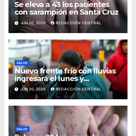
Se eleva a 43 los pacientes
con sarampión en Santa Cruz
JUN 20, 2025
REDACCIÓN CENTRAL
SALUD
Nuevo frente frío con lluvias
ingresará el lunes y
continuarán los vientos en el
JUN 20, 2025
REDACCIÓN CENTRAL
altiplano y valles
SALUD