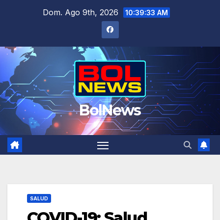
Saltar
Dom. Ago 9th, 2026
10:39:34 AM
al
contenido
BolNews
SALUD
COVID-19: Salud