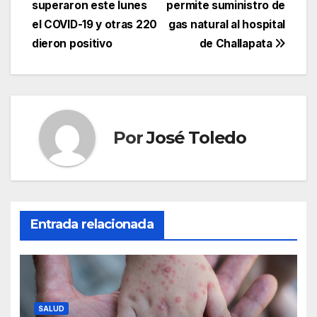
de
superaron este lunes
permite suministro de
entradas
el COVID-19 y otras 220
gas natural al hospital
dieron positivo
de Challapata
Por
José Toledo
Entrada relacionada
SALUD