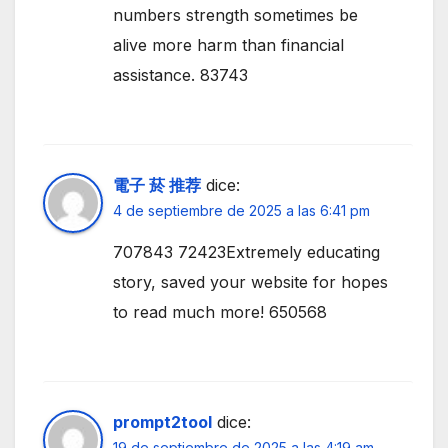
numbers strength sometimes be
alive more harm than financial
assistance. 83743
電子 菸 推荐
dice:
4 de septiembre de 2025 a las 6:41 pm
707843 72423Extremely educating
story, saved your website for hopes
to read much more! 650568
prompt2tool
dice:
19 de septiembre de 2025 a las 4:19 am