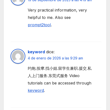
Very practical information, very
helpful to me. Also see
prompt2tool
.
keyword
dice:
4 de enero de 2026 a las 9:29 am
约炮.按摩.找小姐.留学生兼职.援交.私
人上门服务.东莞式服务 Video
tutorials can be accessed through
keyword
.