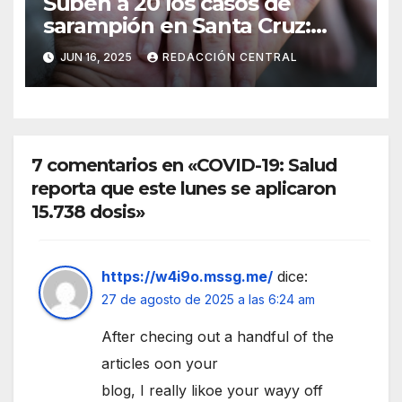
Suben a 20 los casos de
sarampión en Santa Cruz:
Salud intensifica la
JUN 16, 2025
REDACCIÓN CENTRAL
vacunación
7 comentarios en «COVID-19: Salud
reporta que este lunes se aplicaron
15.738 dosis»
https://w4i9o.mssg.me/
dice:
27 de agosto de 2025 a las 6:24 am
After checing out a handful of the
articles oon your
blog, I really likoe your wayy off