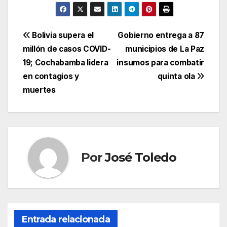
Navegación
Bolivia supera el
Gobierno entrega a 87
millón de casos COVID-
municipios de La Paz
de
19; Cochabamba lidera
insumos para combatir
entradas
en contagios y
quinta ola
muertes
Por
José Toledo
Entrada relacionada