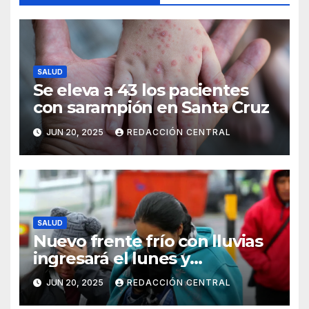
SALUD
Se eleva a 43 los pacientes
con sarampión en Santa Cruz
JUN 20, 2025
REDACCIÓN CENTRAL
SALUD
Nuevo frente frío con lluvias
ingresará el lunes y
continuarán los vientos en el
JUN 20, 2025
REDACCIÓN CENTRAL
altiplano y valles