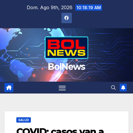
Saltar
Dom. Ago 9th, 2026
10:18:20 AM
al
contenido
BolNews
SALUD
COVID: casos van a