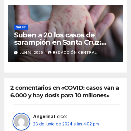
SALUD
Suben a 20 los casos de
sarampión en Santa Cruz:
Salud intensifica la
JUN 16, 2025
REDACCIÓN CENTRAL
vacunación
2 comentarios en «COVID: casos van a
6.000 y hay dosis para 10 millones»
Angelinat
dice:
28 de junio de 2024 a las 4:02 pm